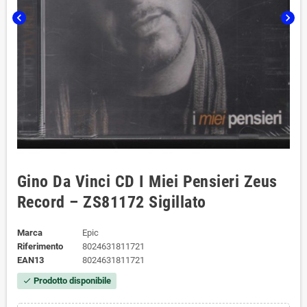
chevron_left
chevron_right
Gino Da Vinci CD I Miei Pensieri Zeus
Record – ZS81172 Sigillato
Marca
Epic
Riferimento
8024631811721
EAN13
8024631811721
Prodotto disponibile
check