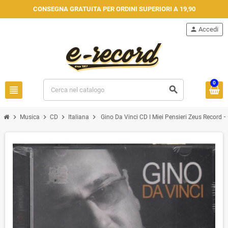
CONSEGNA GRATUITA PER ORDINI SUPERIORI A 19,90
person
Accedi
0
view_headline
search
chevron_right
chevron_right
chevron_right
chevron_right
Musica
CD
Italiana
Gino Da Vinci CD I Miei Pensieri Zeus Record 