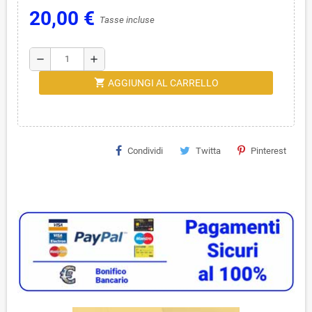
20,00 €
Tasse incluse
remove
add
shopping_cart
AGGIUNGI AL CARRELLO
Condividi
Twitta
Pinterest