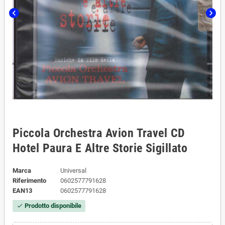
chevron_left
chevron_right
Piccola Orchestra Avion Travel CD
Hotel Paura E Altre Storie Sigillato
Marca
Universal
Riferimento
0602577791628
EAN13
0602577791628
Prodotto disponibile
check