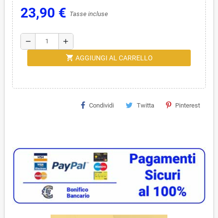
23,90 €
Tasse incluse
remove
add
shopping_cart
AGGIUNGI AL CARRELLO
Condividi
Twitta
Pinterest