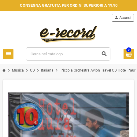
CONSEGNA GRATUITA PER ORDINI SUPERIORI A 19,90
person
Accedi
0
view_headline
search
chevron_right
chevron_right
chevron_right
chevron_right
Musica
CD
Italiana
Piccola Orchestra Avion Travel CD Hotel Paura E