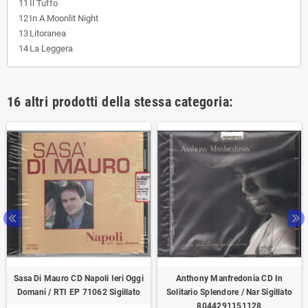
11
Il Tuffo
12
In A Moonlit Night
13
Litoranea
14
La Leggera
16 altri prodotti della stessa categoria:
Sasa Di Mauro CD Napoli Ieri Oggi
Anthony Manfredonia CD In
Domani / RTI EP 71062 Sigillato
Solitario Splendore / Nar Sigillato
8044291151128