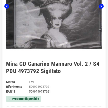
chevron_left
chevron_right
Mina CD Canarino Mannaro Vol. 2 / S4
PDU ‎4973792 Sigillato
Marca
EMI
Riferimento
5099749737921
EAN13
5099749737921
Prodotto disponibile
check