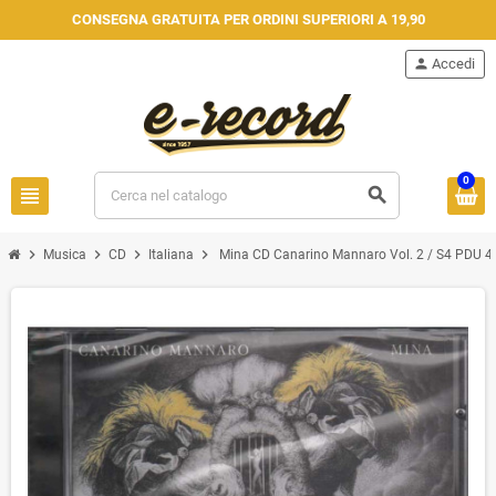
CONSEGNA GRATUITA PER ORDINI SUPERIORI A 19,90
person
Accedi
0
view_headline
search
chevron_right
chevron_right
chevron_right
chevron_right
Musica
CD
Italiana
Mina CD Canarino Mannaro Vol. 2 / S4 PDU ‎4