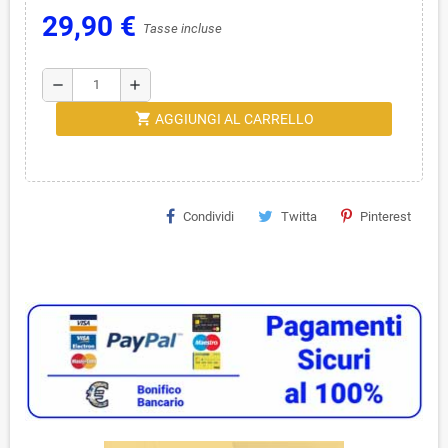
29,90 €
Tasse incluse
remove
add
shopping_cart
AGGIUNGI AL CARRELLO
Condividi
Twitta
Pinterest