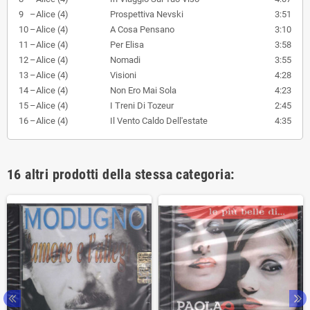
9
–
Alice (4)
Prospettiva Nevski
3:51
10
–
Alice (4)
A Cosa Pensano
3:10
11
–
Alice (4)
Per Elisa
3:58
12
–
Alice (4)
Nomadi
3:55
13
–
Alice (4)
Visioni
4:28
14
–
Alice (4)
Non Ero Mai Sola
4:23
15
–
Alice (4)
I Treni Di Tozeur
2:45
16
–
Alice (4)
Il Vento Caldo Dell'estate
4:35
16 altri prodotti della stessa categoria: