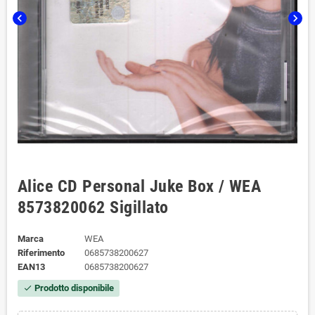
chevron_left
chevron_right
Alice CD Personal Juke Box / WEA
8573820062 Sigillato
Marca
WEA
Riferimento
0685738200627
EAN13
0685738200627
Prodotto disponibile
check