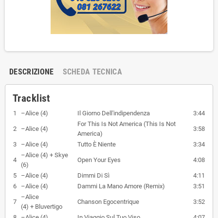
DESCRIZIONE
SCHEDA TECNICA
Tracklist
1
–
Alice (4)
Il Giorno Dell'indipendenza
3:44
For This Is Not America (This Is Not
2
–
Alice (4)
3:58
America)
3
–
Alice (4)
Tutto È Niente
3:34
–
Alice (4) + Skye
4
Open Your Eyes
4:08
(6)
5
–
Alice (4)
Dimmi Di Sì
4:11
6
–
Alice (4)
Dammi La Mano Amore (Remix)
3:51
–
Alice
7
Chanson Egocentrique
3:52
(4) + Bluvertigo
8
–
Alice (4)
In Viaggio Sul Tuo Viso
4:07