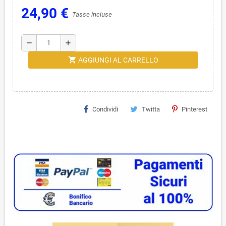
24,90 €
Tasse incluse
remove
add
shopping_cart
AGGIUNGI AL CARRELLO
Condividi
Twitta
Pinterest