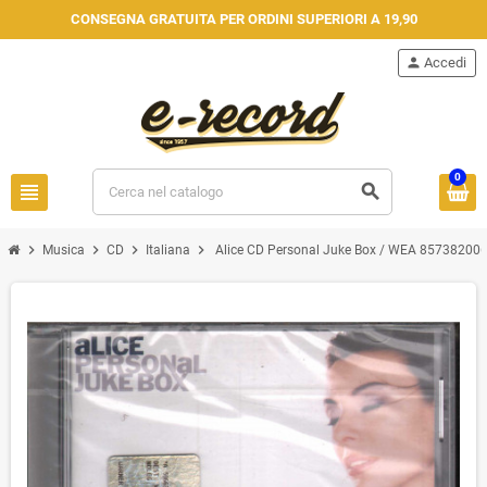
CONSEGNA GRATUITA PER ORDINI SUPERIORI A 19,90
person
Accedi
0
view_headline
search
chevron_right
chevron_right
chevron_right
chevron_right
Musica
CD
Italiana
Alice CD Personal Juke Box / WEA 8573820062