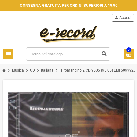
CONSEGNA GRATUITA PER ORDINI SUPERIORI A 19,90
person
Accedi
0
view_headline
search
chevron_right
chevron_right
chevron_right
chevron_right
Musica
CD
Italiana
Tiromancino 2 CD 9505 (95 05) EMI 50999207