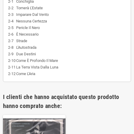
2-1
Conchiglia
2-2
Tornerà L'Estate
2-3
Imparare Dal Vento
2-4
Nessuna Certezza
2-5
Pericle Il Nero
2-6
È Necessario
2-7
Strade
2-8
L'Autostrada
2-9
Due Destini
2-10
Come È Profondo Il Mare
2-11
La Terra Vista Dalla Luna
2-12
Come L'Aria
I clienti che hanno acquistato questo prodotto
hanno comprato anche: