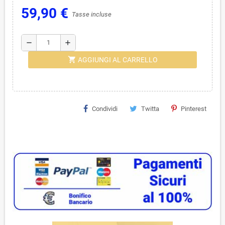
59,90 €
Tasse incluse
remove
add
shopping_cart
AGGIUNGI AL CARRELLO
Condividi
Twitta
Pinterest