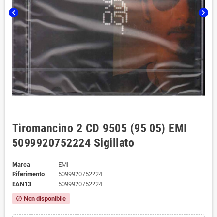
chevron_left
chevron_right
Tiromancino 2 CD 9505 (95 05) EMI
5099920752224 Sigillato
Marca
EMI
Riferimento
5099920752224
EAN13
5099920752224
Non disponibile
block