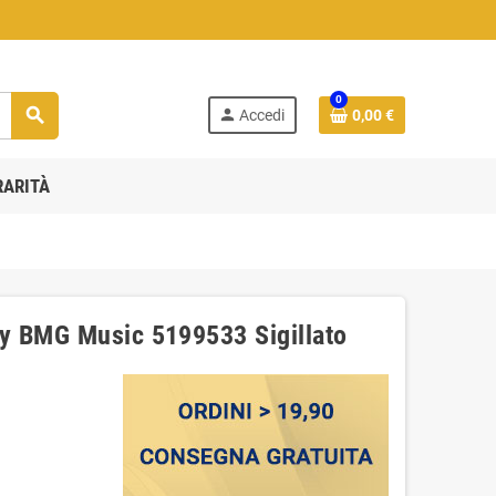
0
search
person
Accedi
0,00 €
RARITÀ
y BMG Music 5199533 ‎Sigillato