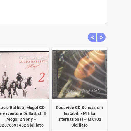
Lucio Battisti, Mogol CD
Redavide CD Sensazioni
Sergio C
e Avventure Di Battisti E
Instabili / Mitika
Soda - Il
Mogol 2 Sony –
International – MK102
9031-7644
82876691452 Sigillato
Sigillato