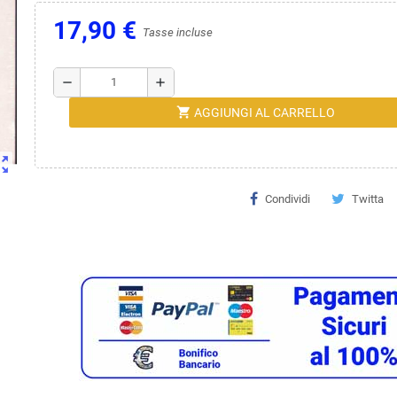
17,90 €
Tasse incluse
remove
add
shopping_cart
AGGIUNGI AL CARRELLO
ut_map
Condividi
Twitta