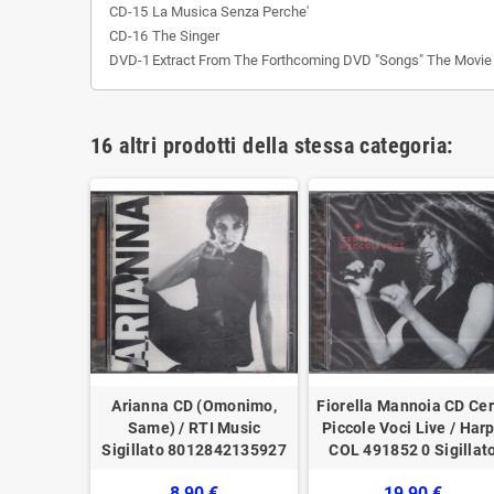
CD-15
La Musica Senza Perche'
CD-16
The Singer
DVD-1
Extract From The Forthcoming DVD "Songs" The Movie
16 altri prodotti della stessa categoria:
I Grandi
Arianna ‎CD (Omonimo,
Fiorella Mannoia CD Cer
ginali
Same) / RTI Music
Piccole Voci Live / Har
ew RCA
Sigillato 8012842135927
‎COL 491852 0 Sigillat
igillato
8,90 €
19,90 €