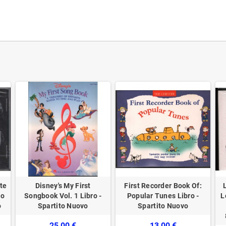
te
Disney's My First
First Recorder Book Of:
po
Songbook Vol. 1 Libro -
Popular Tunes Libro -
L
o
Spartito Nuovo
Spartito Nuovo
25,00 €
13,00 €