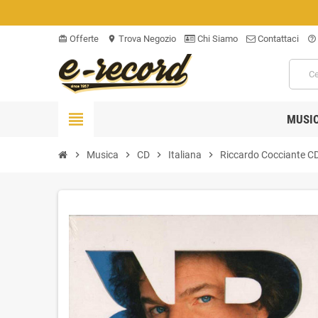
Offerte
Trova Negozio
Chi Siamo
Contattaci
card_giftcard
location_on
help_outline
view_headline
MUSI
chevron_right
Musica
chevron_right
CD
chevron_right
Italiana
chevron_right
Riccardo Cocciante C