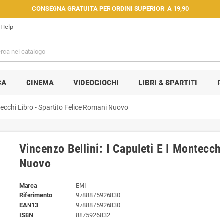
CONSEGNA GRATUITA PER ORDINI SUPERIORI A 19,90
Help
CA
CINEMA
VIDEOGIOCHI
LIBRI & SPARTITI
ntecchi Libro - Spartito Felice Romani Nuovo
Vincenzo Bellini: I Capuleti E I Montecch
Nuovo
Marca
EMI
Riferimento
9788875926830
EAN13
9788875926830
ISBN
8875926832