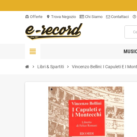
Offerte
Trova Negozio
Chi Siamo
Contattaci
card_giftcard
location_on
help_outline
view_headline
MUSI
chevron_right
Libri & Spartiti
chevron_right
Vincenzo Bellini: I Capuleti E I Mo