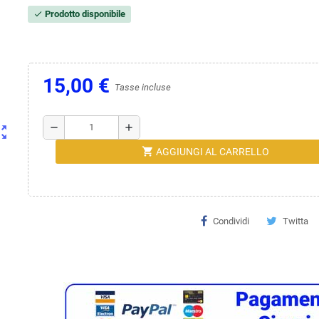
Prodotto disponibile
check
15,00 €
Tasse incluse
remove
add
ut_map
shopping_cart
AGGIUNGI AL CARRELLO
Condividi
Twitta