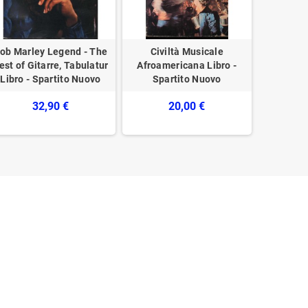
ob Marley Legend - The
Civiltà Musicale
Dia
est of Gitarre, Tabulatur
Afroamericana Libro -
Carmelita
Libro - Spartito Nuovo
Spartito Nuovo
Atti E Dod
Spa
32,90 €
20,00 €