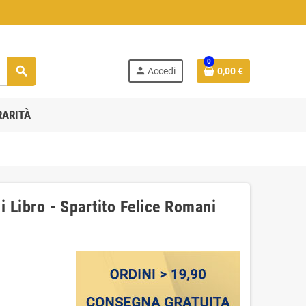
0
search
person
Accedi
0,00 €
RARITÀ
i Libro - Spartito Felice Romani