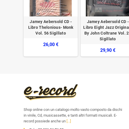
 Parlati E
Jamey Aebersold CD -
Jamey Aebersold CD -
 / Ricordi
Libro Thelonious- Monk
Libro Eight Jazz Origina
Nuovo
Vol. 56 Sigillato
By John Coltrane Vol. 
Sigillato
€
26,00 €
29,90 €
Shop online con un catalogo molto vasto composto da dischi
in vinile, Cd, musicassette, e tanti altri formati musicali. E-
record possiede anche un
[...]