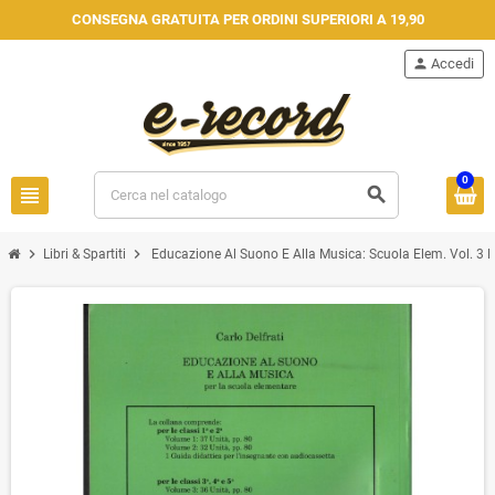
CONSEGNA GRATUITA PER ORDINI SUPERIORI A 19,90
person
Accedi
0
view_headline
search
chevron_right
chevron_right
Libri & Spartiti
Educazione Al Suono E Alla Musica: Scuola Elem. Vol. 3 L