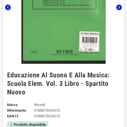
chevron_left
chevron_right
Educazione Al Suono E Alla Musica:
Scuola Elem. Vol. 3 Libro - Spartito
Nuovo
Marca
Ricordi
Riferimento
9788875924270
EAN13
9788875924270
Prodotto disponibile
check