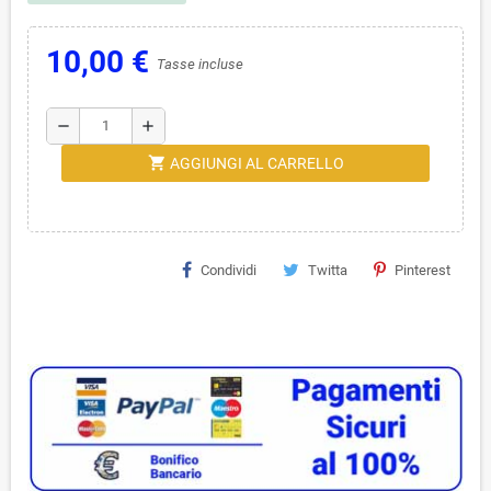
10,00 €
Tasse incluse
remove
add
shopping_cart
AGGIUNGI AL CARRELLO
Condividi
Twitta
Pinterest