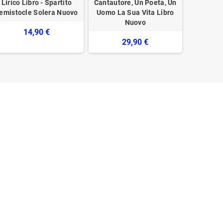
Lirico Libro - Spartito
Cantautore, Un Poeta, Un
Testi L
emistocle Solera Nuovo
Uomo La Sua Vita Libro
Nuovo
14,90 €
29,90 €