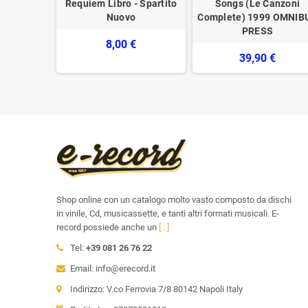
D Libro -
Requiem Libro - Spartito
Songs (Le Canzoni
uovo
Nuovo
Complete) 1999 OMNIB
PRESS
€
8,00 €
39,90 €
Shop online con un catalogo molto vasto composto da dischi
in vinile, Cd, musicassette, e tanti altri formati musicali. E-
record possiede anche un
[...]
Tel:
+39 081 26 76 22
Email: info@erecord.it
Indirizzo: V.co Ferrovia 7/8 80142 Napoli Italy