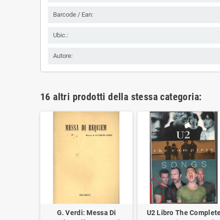
Barcode / Ean:
Ubic.:
Autore:
16 altri prodotti della stessa categoria:
h Santana:
G. Verdi: Messa Di
U2 Libro The Complet