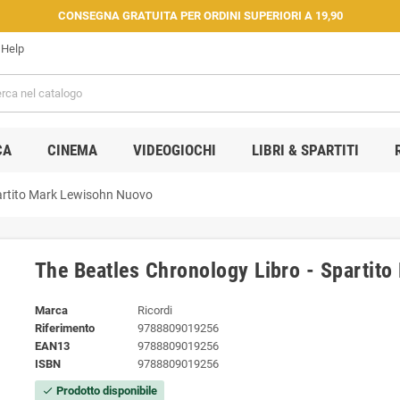
CONSEGNA GRATUITA PER ORDINI SUPERIORI A 19,90
Help
CA
CINEMA
VIDEOGIOCHI
LIBRI & SPARTITI
partito Mark Lewisohn Nuovo
The Beatles Chronology Libro - Spartit
Marca
Ricordi
Riferimento
9788809019256
EAN13
9788809019256
ISBN
9788809019256
Prodotto disponibile
check