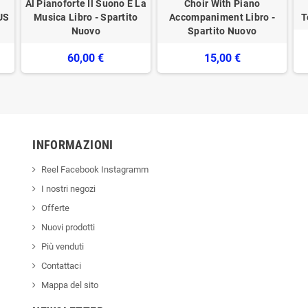
Al Pianoforte Il Suono E La
Choir With Piano
US
Musica Libro - Spartito
Accompaniment Libro -
T
Nuovo
Spartito Nuovo
60,00 €
15,00 €
INFORMAZIONI
Reel Facebook Instagramm
I nostri negozi
Offerte
Nuovi prodotti
Più venduti
Contattaci
Mappa del sito