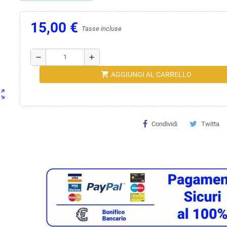
15,00 €
Tasse incluse
remove
add
shopping_cart
AGGIUNGI AL CARRELLO
ut_map
Condividi
Twitta