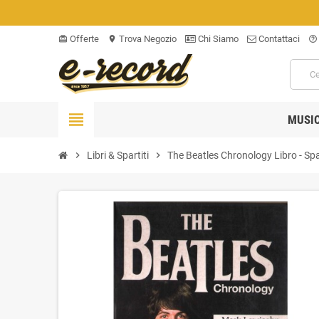
Offerte
Trova Negozio
Chi Siamo
Contattaci
card_giftcard
location_on
help_outline
view_headline
MUSI
chevron_right
Libri & Spartiti
chevron_right
The Beatles Chronology Libro - S