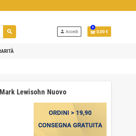
0
search
person
Accedi
0,00 €
RARITÀ
o Mark Lewisohn Nuovo