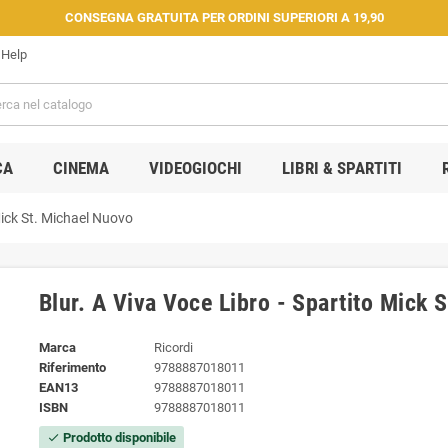
CONSEGNA GRATUITA PER ORDINI SUPERIORI A 19,90
Help
CA
CINEMA
VIDEOGIOCHI
LIBRI & SPARTITI
Mick St. Michael Nuovo
Blur. A Viva Voce Libro - Spartito Mick 
Marca
Ricordi
Riferimento
9788887018011
EAN13
9788887018011
ISBN
9788887018011
Prodotto disponibile
check