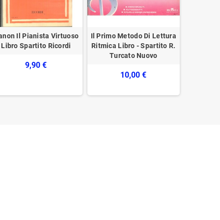
anon Il Pianista Virtuoso
Il Primo Metodo Di Lettura
Peace Eu
Libro Spartito Ricordi
Ritmica Libro - Spartito R.
Spartito 
Turcato Nuovo
Dav
9,90 €
10,00 €