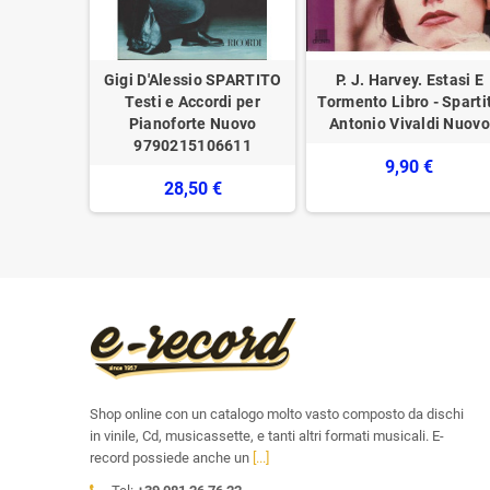
s Of Abba
Gigi D'Alessio SPARTITO
P. J. Harvey. Estasi E
to Nuovo
Testi e Accordi per
Tormento Libro - Sparti
Pianoforte Nuovo
Antonio Vivaldi Nuovo
€
9790215106611
9,90 €
28,50 €
Shop online con un catalogo molto vasto composto da dischi
in vinile, Cd, musicassette, e tanti altri formati musicali. E-
record possiede anche un
[...]