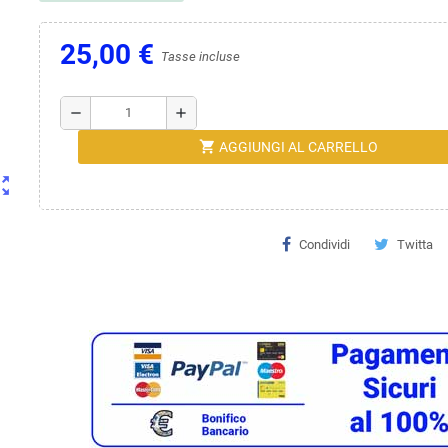
25,00 €
Tasse incluse
remove
add
shopping_cart
AGGIUNGI AL CARRELLO
ut_map
Condividi
Twitta