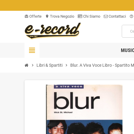
Offerte
Trova Negozio
Chi Siamo
Contattaci
card_giftcard
location_on
help_outline
view_headline
MUSI
chevron_right
Libri & Spartiti
chevron_right
Blur. A Viva Voce Libro - Spartito 