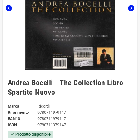
chevron_left
chevron_right
Andrea Bocelli - The Collection Libro -
Spartito Nuovo
Marca
Ricordi
Riferimento
9780711979147
EAN13
9780711979147
ISBN
9780711979147
Prodotto disponibile
check