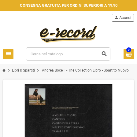
CONSEGNA GRATUITA PER ORDINI SUPERIORI A 19,90
person
Accedi
0
view_headline
search
chevron_right
chevron_right
Libri & Spartiti
Andrea Bocelli - The Collection Libro - Spartito Nuovo