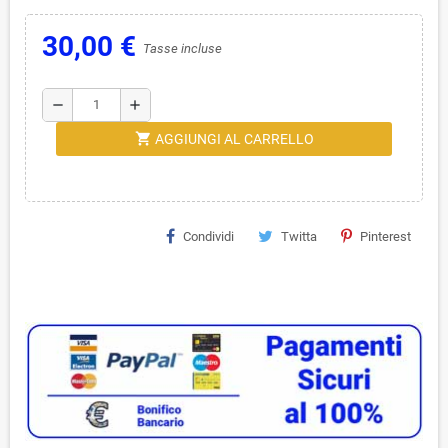
30,00 €
Tasse incluse
remove
add
shopping_cart
AGGIUNGI AL CARRELLO
Condividi
Twitta
Pinterest