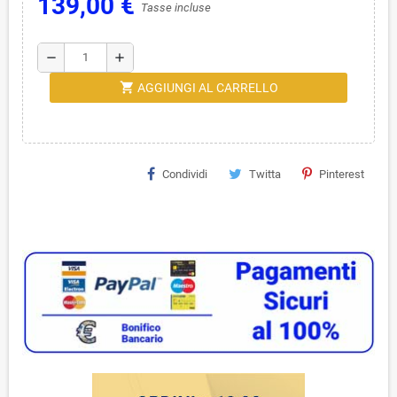
139,00 €
Tasse incluse
remove
add
shopping_cart
AGGIUNGI AL CARRELLO
Condividi
Twitta
Pinterest