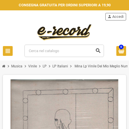
CONSEGNA GRATUITA PER ORDINI SUPERIORI A 19,90
person
Accedi
0
view_headline
search
chevron_right
chevron_right
chevron_right
chevron_right
chevron_right
Musica
Vinile
LP
LP Italiani
Mina Lp Vinile Del Mio Meglio Nume