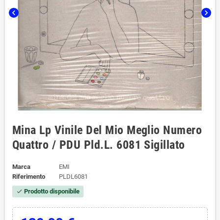
chevron_left
chevron_right
Mina Lp Vinile Del Mio Meglio Numero
Quattro / PDU ‎Pld.L. 6081 Sigillato
Marca
EMI
Riferimento
PLDL6081
Prodotto disponibile
check