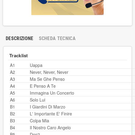
DESCRIZIONE
SCHEDA TECNICA
Tracklist
A1
Uappa
A2
Never, Never, Never
A3
Ma Se Ghe Penso
A4
E Penso A Te
A5
Immagina Un Concerto
A6
Solo Lui
B1
I Giardini Di Marzo
B2
L' Importante E' Finire
B3
Colpa Mia
B4
Il Nostro Caro Angelo
B5
Don't