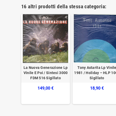
16 altri prodotti della stessa categoria:
Lp Vinile
La Nuova Generazione Lp
Tony Astarita ‎Lp Vinil
MI ‎7 89051
Vinile E Poi / Sintesi 3000
1981 / Holiday ‎– HLP 1
to
‎FDM 516 Sigillato
Sigillato
€
149,00 €
18,90 €