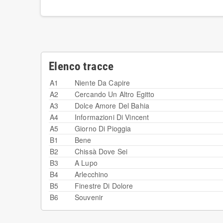
Elenco tracce
A1
Niente Da Capire
A2
Cercando Un Altro Egitto
A3
Dolce Amore Del Bahia
A4
Informazioni Di Vincent
A5
Giorno Di Pioggia
B1
Bene
B2
Chissà Dove Sei
B3
A Lupo
B4
Arlecchino
B5
Finestre Di Dolore
B6
Souvenir