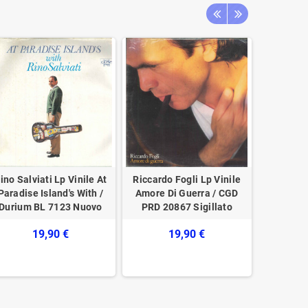
ino Salviati Lp Vinile At
Riccardo Fogli Lp Vinile
Carlo Celi
Paradise Island's With /
Amore Di Guerra / CGD
Te Le
Durium ‎BL 7123 Nuovo
‎PRD 20867 Sigillato
LEP
19,90 €
19,90 €