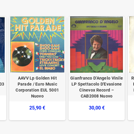
e
AAVV Lp Golden Hit
Gianfranco D'Angelo Vinile
R
003
Parade / Euro Music
LP Spettacolo D'Evasione
Corporation ‎EUL 5001
Cinevox Record –
Nuovo
CAB2008 Nuovo
25,90 €
30,00 €