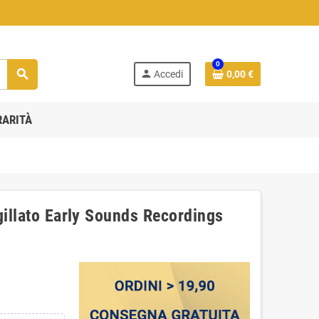
0
search
person
Accedi
0,00 €
RARITÀ
gillato Early Sounds Recordings