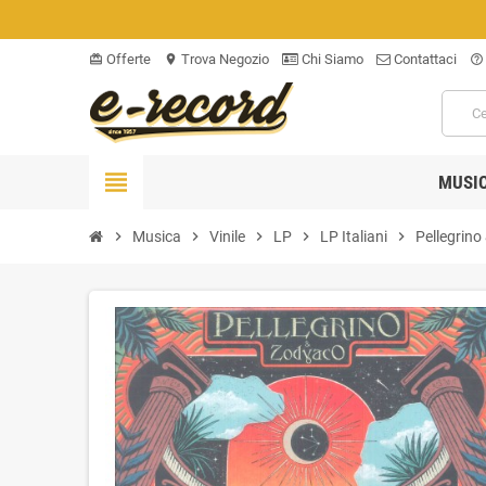
Offerte
Trova Negozio
Chi Siamo
Contattaci
card_giftcard
location_on
help_outline
view_headline
MUSI
chevron_right
Musica
chevron_right
Vinile
chevron_right
LP
chevron_right
LP Italiani
chevron_right
Pellegrino