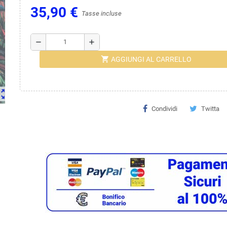
35,90 €
Tasse incluse
remove
add
shopping_cart
AGGIUNGI AL CARRELLO
ut_map
Condividi
Twitta