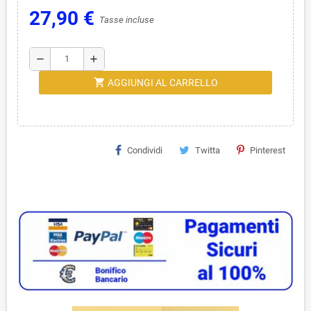
27,90 €
Tasse incluse
remove
add
shopping_cart
AGGIUNGI AL CARRELLO
Condividi
Twitta
Pinterest