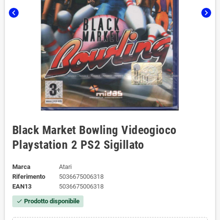
chevron_left
chevron_right
Black Market Bowling Videogioco
Playstation 2 PS2 Sigillato
Marca
Atari
Riferimento
5036675006318
EAN13
5036675006318
Prodotto disponibile
check