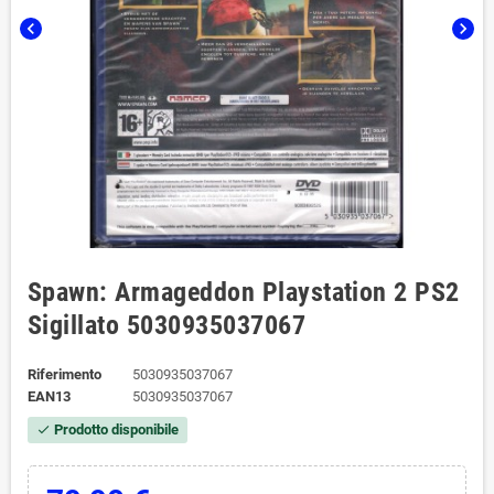
chevron_left
chevron_right
Spawn: Armageddon Playstation 2 PS2
Sigillato 5030935037067
Riferimento
5030935037067
EAN13
5030935037067
Prodotto disponibile
check