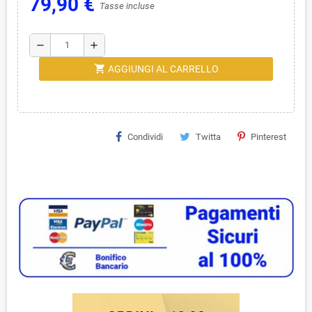
79,90 €
Tasse incluse
remove
add
shopping_cart
AGGIUNGI AL CARRELLO
Condividi
Twitta
Pinterest