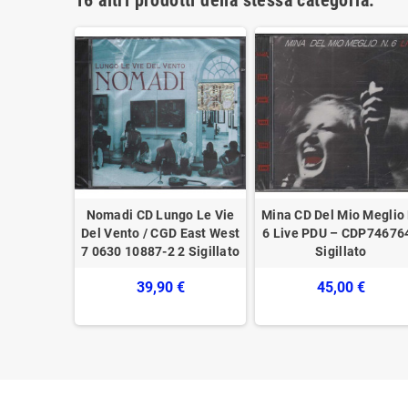
nani CD
Nomadi CD Lungo Le Vie
Mina CD Del Mio Meglio 
 Nuvola /
Del Vento / CGD East West
6 Live PDU – CDP74676
2 791-2
7 0630 10887-2 2 Sigillato
Sigillato
o
39,90 €
45,00 €
€