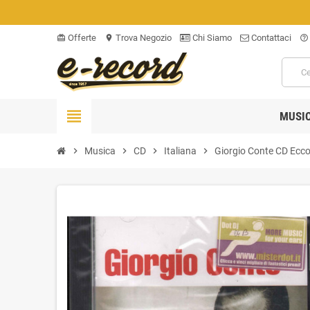
Offerte
Trova Negozio
Chi Siamo
Contattaci
card_giftcard
location_on
help_outline
view_headline
MUSI
chevron_right
Musica
chevron_right
CD
chevron_right
Italiana
chevron_right
Giorgio Conte ‎CD Ecco