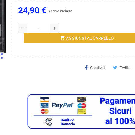
24,90 €
Tasse incluse
remove
add
shopping_cart
AGGIUNGI AL CARRELLO
ut_map
Condividi
Twitta