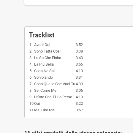
Tracklist
1
Averti Qui
3:52
2
Sono Fatta Così
3:38
3
Lo So Che Finirà
3:43
4
La Più Bella
3:56
5
Cosa Ne Sai
4:13
6
Sorvolando
3:31
7
Sono Quello Che Vuoi Tu
4:39
8
Sei Come Me
3:06
9
Un'ora Che Ti Ho Perso
4:10
10
Qui
3:22
11
Mai Dire Mai
3:57
16 altri prodotti della stessa categoria: