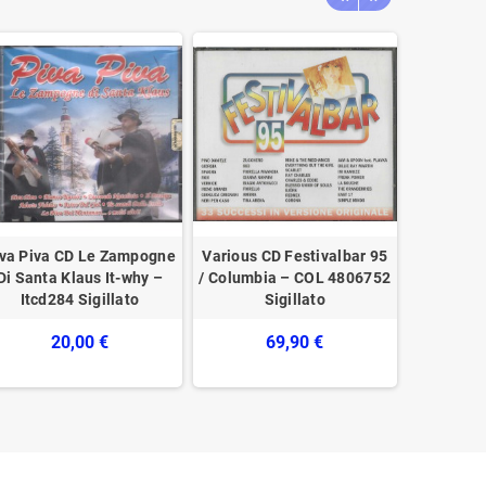
va Piva CD Le Zampogne
Various CD Festivalbar 95
Nuova 
Di Santa Klaus It-why –
/ Columbia – COL 4806752
Canto 
Itcd284 Sigillato
Sigillato
Gatta Ce
49669
20,00 €
69,90 €