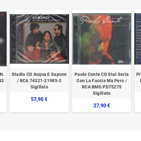
N.
Stadio CD Acqua E Sapone
Paolo Conte CD Stai Seria
Pi
42
/ RCA ‎74321-21985-2
Con La Faccia Ma Pero /
Sigillato
RCA BMG PD75275
Sigillato
57,90 €
27,90 €