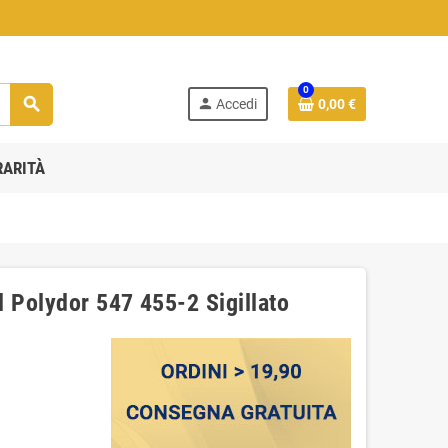
0
search
person
Accedi
0,00 €
RARITÀ
‎Polydor ‎547 455-2 Sigillato