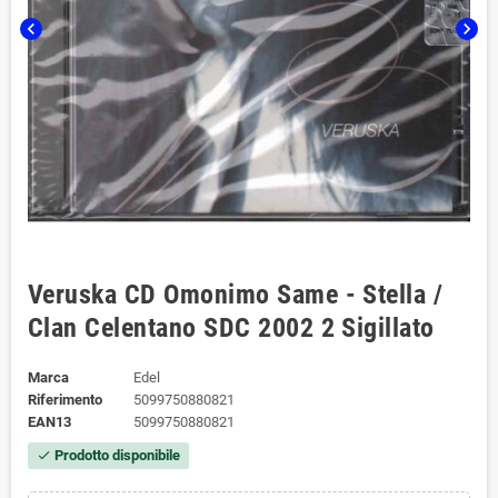
chevron_left
chevron_right
Veruska CD Omonimo Same - Stella /
Clan Celentano SDC 2002 2 Sigillato
Marca
Edel
Riferimento
5099750880821
EAN13
5099750880821
Prodotto disponibile
check