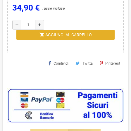
34,90 €
Tasse incluse
remove
add
shopping_cart
AGGIUNGI AL CARRELLO
Condividi
Twitta
Pinterest