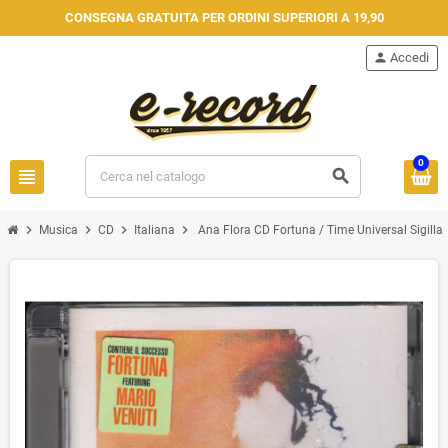
CONSEGNA GRATUITA PER ORDINI SUPERIORI A 19,90
person
Accedi
0
view_headline
search
chevron_right
chevron_right
chevron_right
chevron_right
Musica
CD
Italiana
Ana Flora CD Fortuna / Time Universal Sigil