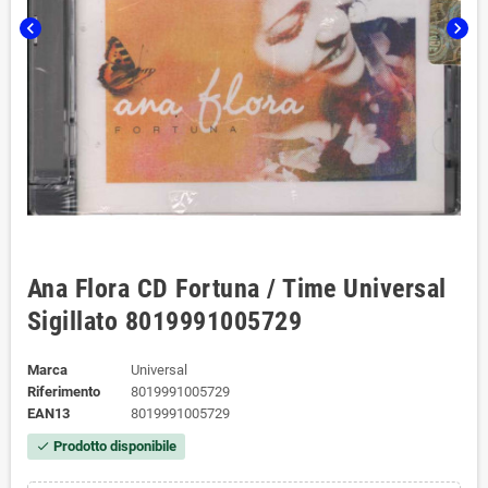
chevron_left
chevron_right
Ana Flora CD Fortuna / Time Universal
Sigillato 8019991005729
Marca
Universal
Riferimento
8019991005729
EAN13
8019991005729
Prodotto disponibile
check