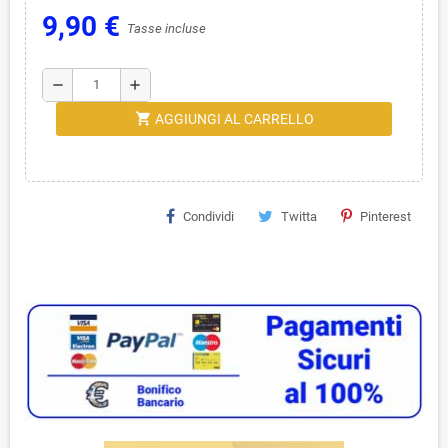
9,90 €
Tasse incluse
remove
add
shopping_cart
AGGIUNGI AL CARRELLO
Condividi
Twitta
Pinterest