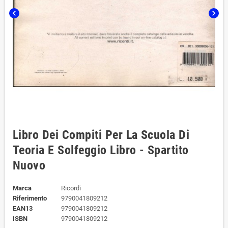
chevron_left
chevron_right
Libro Dei Compiti Per La Scuola Di
Teoria E Solfeggio Libro - Spartito
Nuovo
Marca
Ricordi
Riferimento
9790041809212
EAN13
9790041809212
ISBN
9790041809212