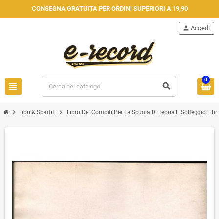
CONSEGNA GRATUITA PER ORDINI SUPERIORI A 19,90
person
Accedi
0
view_headline
search
chevron_right
chevron_right
Libri & Spartiti
Libro Dei Compiti Per La Scuola Di Teoria E Solfeggio Libr