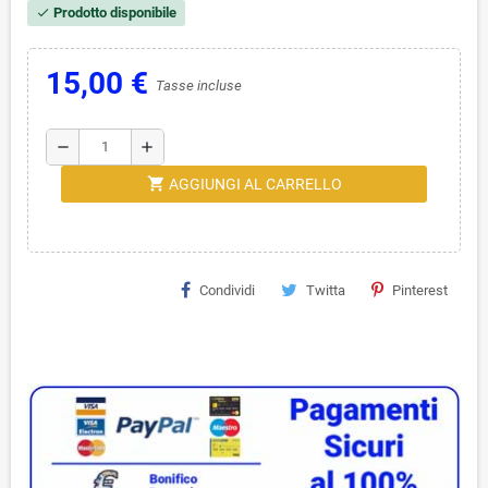
Prodotto disponibile
check
15,00 €
Tasse incluse
remove
add
shopping_cart
AGGIUNGI AL CARRELLO
Condividi
Twitta
Pinterest