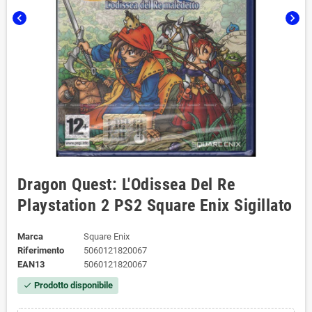
chevron_left
chevron_right
Dragon Quest: L'Odissea Del Re
Playstation 2 PS2 Square Enix Sigillato
Marca
Square Enix
Riferimento
5060121820067
EAN13
5060121820067
Prodotto disponibile
check