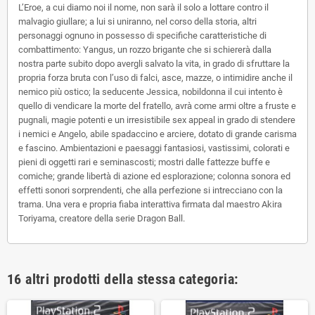
L’Eroe, a cui diamo noi il nome, non sarà il solo a lottare contro il
malvagio giullare; a lui si uniranno, nel corso della storia, altri
personaggi ognuno in possesso di specifiche caratteristiche di
combattimento: Yangus, un rozzo brigante che si schiererà dalla
nostra parte subito dopo avergli salvato la vita, in grado di sfruttare la
propria forza bruta con l’uso di falci, asce, mazze, o intimidire anche il
nemico più ostico; la seducente Jessica, nobildonna il cui intento è
quello di vendicare la morte del fratello, avrà come armi oltre a fruste e
pugnali, magie potenti e un irresistibile sex appeal in grado di stendere
i nemici e Angelo, abile spadaccino e arciere, dotato di grande carisma
e fascino. Ambientazioni e paesaggi fantasiosi, vastissimi, colorati e
pieni di oggetti rari e seminascosti; mostri dalle fattezze buffe e
comiche; grande libertà di azione ed esplorazione; colonna sonora ed
effetti sonori sorprendenti, che alla perfezione si intrecciano con la
trama. Una vera e propria fiaba interattiva firmata dal maestro Akira
Toriyama, creatore della serie Dragon Ball.
16 altri prodotti della stessa categoria: