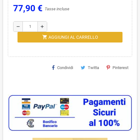
77,90 €
Tasse incluse
remove
add
shopping_cart
AGGIUNGI AL CARRELLO
Condividi
Twitta
Pinterest