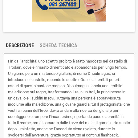
DESCRIZIONE
SCHEDA TECNICA
Fin dall’antichità, uno scettro proibito è stato nascosto nel castello di
Trodain, dove è rimasto dimenticato e abbandonato per lungo tempo.
Un giorno però un misterioso giullare, di nome Dhoulmagus, si
introduce nel castello, rubando lo scettro. Grazie ai terribili poteri
oscuri di questo bastone magico, Dhoulmagus, lancia una terribile
maledizione sul regno, trasformando il re in un troll, la principessa in
un cavallo e i sudditi in rovi. Tuttavia una persona è sopravvissuta
incolume alla maledizione, una giovane guardia: tu! Il protagonista, che
vestirà i panni dell’Eroe, dovrà andare alla ricerca del giullare per
sconfiggerlo e rompere l’incantesimo, riportando pace e serenità in
tutto il reame, ormai oscurato dalle forze del male. Il game inizia subito
dopo il misfatto, anche se l’accaduto viene rivelato, durante lo
svolgersi dell’avventura, grazie soprattutto ai continui flashback.