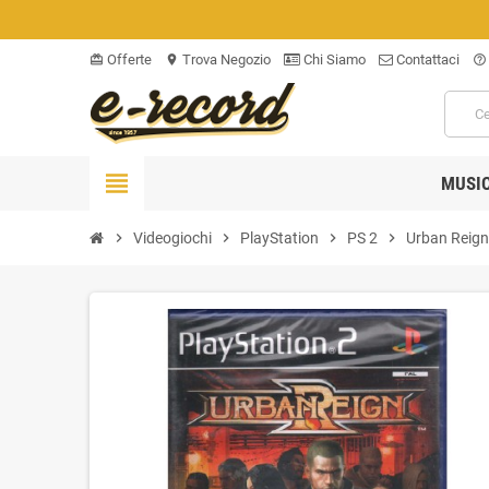
Offerte
Trova Negozio
Chi Siamo
Contattaci
card_giftcard
location_on
help_outline
view_headline
MUSI
chevron_right
Videogiochi
chevron_right
PlayStation
chevron_right
PS 2
chevron_right
Urban Reign