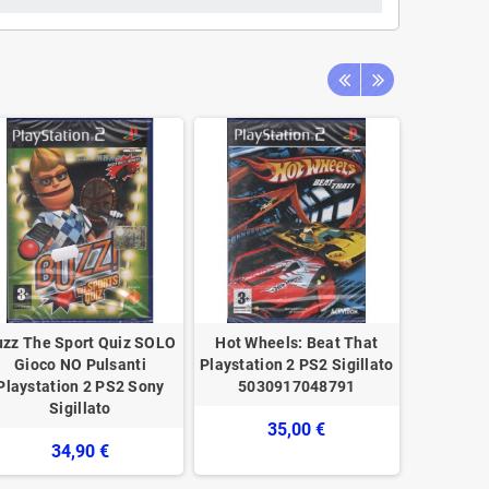
uzz The Sport Quiz SOLO
Hot Wheels: Beat That
Just Ca
Gioco NO Pulsanti
Playstation 2 PS2 Sigillato
Playstatio
Playstation 2 PS2 Sony
5030917048791
502
Sigillato
35,00 €
34,90 €