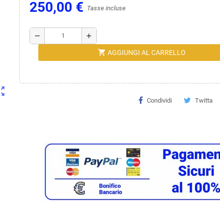
250,00 €
Tasse incluse
remove
add
shopping_cart
AGGIUNGI AL CARRELLO
ut_map
Condividi
Twitta