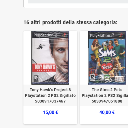
16 altri prodotti della stessa categoria:
ideogioco
Tony Hawk''s Project 8
The Sims 2 Pets
 2 PS2
Playstation 2 PS2 Sigillato
Playstation 2 PS2 Sigill
gillato
5030917037467
5030947051808
€
15,00 €
40,00 €