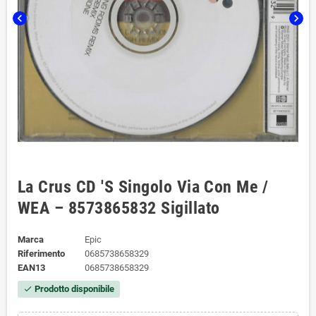
chevron_left
chevron_right
La Crus CD 'S Singolo Via Con Me /
WEA – 8573865832 Sigillato
Marca
Epic
Riferimento
0685738658329
EAN13
0685738658329
Prodotto disponibile
check