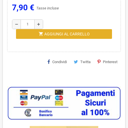
7,90 €
Tasse incluse
remove
add
shopping_cart
AGGIUNGI AL CARRELLO
Condividi
Twitta
Pinterest