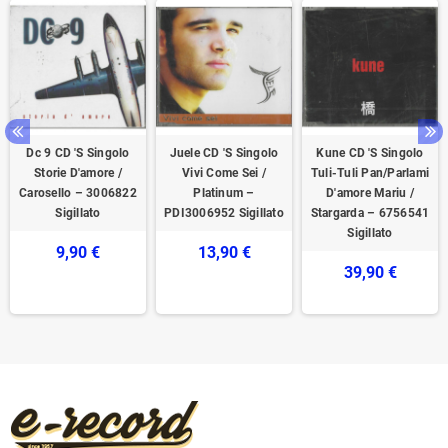
Dc 9 CD 'S Singolo
Juele CD 'S Singolo
Kune CD 'S Singolo
Storie D'amore /
Vivi Come Sei /
Tuli-Tuli Pan/Parlami
Carosello – 3006822
Platinum –
D'amore Mariu /
Sigillato
PDI3006952 Sigillato
Stargarda – 6756541
Sigillato
9,90 €
13,90 €
39,90 €