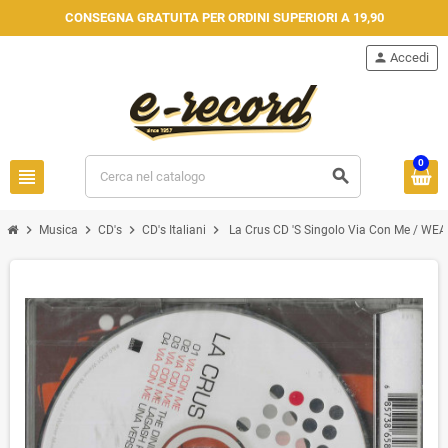
CONSEGNA GRATUITA PER ORDINI SUPERIORI A 19,90
person
Accedi
0
view_headline
search
chevron_right
chevron_right
chevron_right
chevron_right
Musica
CD's
CD's Italiani
La Crus CD 'S Singolo Via Con Me / WEA